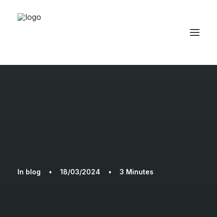
In
blog
•
18/03/2024
•
3 Minutes